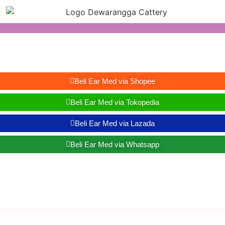
Beli Ear Med via Shopee
Beli Ear Med via Tokopedia
Beli Ear Med via Lazada
Beli Ear Med via Whatsapp